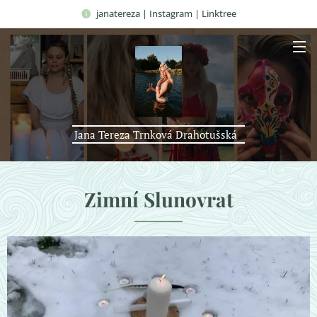
janatereza | Instagram | Linktree
Jana Tereza Trnková Drahotušská
Zimní Slunovrat