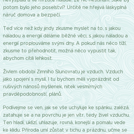
potom bylo jeho poselství? Určitě ne hřejivá láskyplná
náruč domova a bezpečí.
Teď více než kdy jindy zkusme myslet na to, s jakou
náladou a energií děláme běžné věci, s jakou náladou a
energií proplouváme svými dny. A pokud nás něco tíží,
zkusme to přehodnotit, možná něco vypustit tak,
abychom cítili lehkost.
Živlem období Zimního Slunovratu je vzduch. Vzduch
jako spojení s myslí. I tu bychom měli vyprázdnit od
rušivých nánosů myšlenek, nitek vesmírných
pravděpodobností, plánů.
Podívejme se ven, jak se vše uchyluje ke spánku, zalézá,
zatahuje se a na povrchu je jen vítr, tedy živel vzduchu.
Ten hladí, uklízí, uhlazuje, rovná, konejší a pomalu vede
ke klidu. Příroda umí zůstat v tichu a prázdnu, učme se