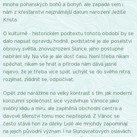
mnoha pohanských bohů a bohyň, ale zapadá sem i
nám z křesťanství nejznámější datum narození Ježíše
Krista.
O kulturně - historickém podtextu tohoto období by se
dalo napsat opravdu hodně, podstatné je ale poselství
obnovy světla, znovuzrození Slunce, jeho postupné
nabírání síly. Na vše je ale dost času. Není třeba nikam
spěchat, nikam se hnát a příroda nám dává jasně
najevo, že je třeba více spát, uchýlit se do svého nitra,
rozjímat, zklidnit se, odpočívat.
Opět zde narážíme na velký kontrast s tím, jak moderní
konzumní společnost sice vyzdvihuje Vánoce jako
svátky klidu a míru, ale zaplněná obchodní centra a
davové šílenství tomu moc nepřispívá. Z Vánoc se
často stává hon za dárky. Lidé ale mnohdy zapomínají
na jejich původní význam. I na Slunovratových oslavách