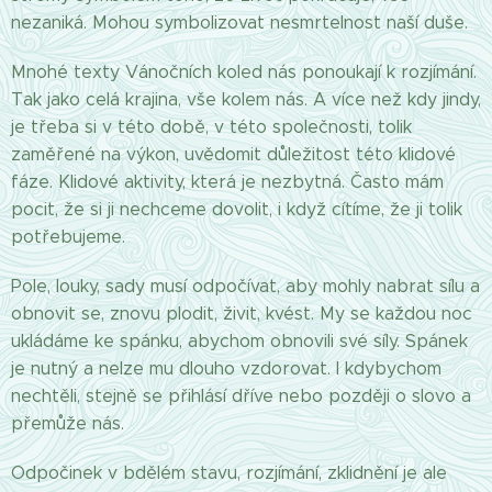
nezaniká. Mohou symbolizovat nesmrtelnost naší duše.
Mnohé texty Vánočních koled nás ponoukají k rozjímání.
Tak jako celá krajina, vše kolem nás. A více než kdy jindy,
je třeba si v této době, v této společnosti, tolik
zaměřené na výkon, uvědomit důležitost této klidové
fáze. Klidové aktivity, která je nezbytná. Často mám
pocit, že si ji nechceme dovolit, i když cítíme, že ji tolik
potřebujeme.
Pole, louky, sady musí odpočívat, aby mohly nabrat sílu a
obnovit se, znovu plodit, živit, kvést. My se každou noc
ukládáme ke spánku, abychom obnovili své síly. Spánek
je nutný a nelze mu dlouho vzdorovat. I kdybychom
nechtěli, stejně se přihlásí dříve nebo později o slovo a
přemůže nás.
Odpočinek v bdělém stavu, rozjímání, zklidnění je ale