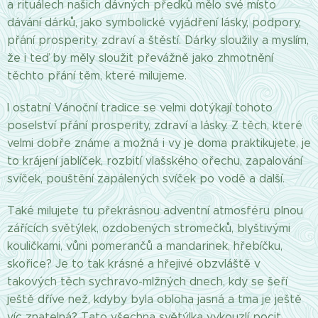
a rituálech našich dávných předků mělo své místo
dávání dárků, jako symbolické vyjádření lásky, podpory,
přání prosperity, zdraví a štěstí. Dárky sloužily a myslím,
že i teď by měly sloužit převážně jako zhmotnění
těchto přání těm, které milujeme.
I ostatní Vánoční tradice se velmi dotýkají tohoto
poselství přání prosperity, zdraví a lásky. Z těch, které
velmi dobře známe a možná i vy je doma praktikujete, je
to krájení jablíček, rozbití vlašského ořechu, zapalování
svíček, pouštění zapálených svíček po vodě a další.
Také milujete tu překrásnou adventní atmosféru plnou
zářících světýlek, ozdobených stromečků, blyštivými
kouličkami, vůni pomerančů a mandarinek, hřebíčku,
skořice? Je to tak krásné a hřejivé obzvláště v
takových těch sychravo-mlžných dnech, kdy se šeří
ještě dříve než, kdyby byla obloha jasná a tma je ještě
víc znatelná? Tato všechna světýlka vykouzlí pocit