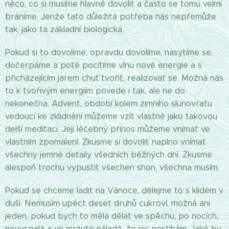
něco, co si musíme hlavně dovolit a často se tomu velmi
bráníme. Jenže tato důležitá potřeba nás nepřemůže
tak, jako ta základní biologická.
Pokud si to dovolíme, opravdu dovolíme, nasytíme se,
dočerpáme a poté pocítíme vlnu nové energie a s
přicházejícím jarem chuť tvořit, realizovat se. Možná nás
to k tvořivým energiím povede i tak, ale ne do
nekonečna. Advent, období kolem zimního slunovratu
vedoucí ke zklidnění můžeme vzít vlastně jako takovou
delší meditaci. Její léčebný přínos můžeme vnímat ve
vlastním zpomalení. Zkusme si dovolit naplno vnímat
všechny jemné detaily všedních běžných dní. Zkusme
alespoň trochu vypustit všechen shon, všechna musím.
Pokud se chceme ladit na Vánoce, dělejme to s klidem v
duši. Nemusím upéct deset druhů cukroví, možná ani
jeden, pokud bych to měla dělat ve spěchu, po nocích,
nevyspalá a ve mrzuté náladě, že nic nestíhám. Jaké by