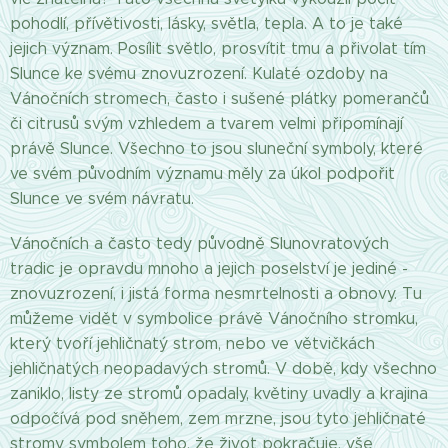
pohodlí, přívětivosti, lásky, světla, tepla. A to je také
jejich význam. Posílit světlo, prosvítit tmu a přivolat tím
Slunce ke svému znovuzrození. Kulaté ozdoby na
Vánočních stromech, často i sušené plátky pomerančů
či citrusů svým vzhledem a tvarem velmi připomínají
právě Slunce. Všechno to jsou sluneční symboly, které
ve svém původním významu měly za úkol podpořit
Slunce ve svém návratu.
Vánočních a často tedy původně Slunovratových
tradic je opravdu mnoho a jejich poselství je jediné -
znovuzrození, i jistá forma nesmrtelnosti a obnovy. Tu
můžeme vidět v symbolice právě Vánočního stromku,
který tvoří jehličnatý strom, nebo ve větvičkách
jehličnatých neopadavých stromů. V době, kdy všechno
zaniklo, listy ze stromů opadaly, květiny uvadly a krajina
odpočívá pod sněhem, zem mrzne, jsou tyto jehličnaté
stromy symbolem toho, že život pokračuje, vše