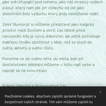
jako sníh křupající pod nohama, jako náš mrazivý výdech
a kouř, který nám jde při výdechu od úst jako
zhmotnění živlu vzduchu, který jindy nemůžeme vidět.
Zimní Slunovrat si můžeme představit jako magický
prostor mezi životem a smrtí, čas těsně před
narozením, kdy je vývoj dokončen, ale ještě potřebuje
maličkou chvilku spočinout v klidu, než se pustí do
světa, aktivity a svého růstu.
Ponořme se do svého nitra, do místa, kde při
dostatečném zklidnění můžeme v tichu najít sebe a
napojit se na svou intuici.
Krásný Vánoční a Slunovratový čas.
Používáme cookies, abychom zajistili správné fungování a
bezpečnost našich stránek. Tím vám můžeme zajistit tu