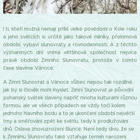
I ti, kteří možná nemají příliš velké povědomí o Kole roku
a jeho svátcích si určitě jako takové milníky, přelomová
období, vybaví slunovraty a rovnodennosti. A z těchto
významných dní vnímá většinová společnost nejvíce
právě období Zimního Slunovratu, protože v tomto
čase slavíme Vánoce.
A Zimní Slunovrat a Vánoce vůbec nejsou tak rozdílné,
jak by si člověk mohl myslet. Zimní Slunovrat je původní
pohanský svátek slavený napříč mnoha kulturami různou
formou, ale ve všech případech se vždy točí kolem
jednoho hlavního bodu a to je ukončení období největší
tmy a směřování zpět ke světlu, tedy k prodlužování
dnů. Oslava znovuzrození Slunce. Není tedy divu, že se
k Zimnímu Slunovratu také vztahuje termín narození