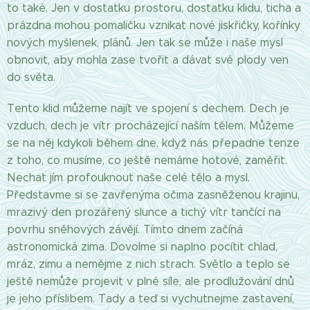
to také. Jen v dostatku prostoru, dostatku klidu, ticha a
prázdna mohou pomaličku vznikat nové jiskřičky, kořínky
nových myšlenek, plánů. Jen tak se může i naše mysl
obnovit, aby mohla zase tvořit a dávat své plody ven
do světa.
Tento klid můžeme najít ve spojení s dechem. Dech je
vzduch, dech je vítr procházející naším tělem. Můžeme
se na něj kdykoli během dne, když nás přepadne tenze
z toho, co musíme, co ještě nemáme hotové, zaměřit.
Nechat jím profouknout naše celé tělo a mysl.
Představme si se zavřenýma očima zasněženou krajinu,
mrazivý den prozářený slunce a tichý vítr tančící na
povrhu sněhových závějí. Tímto dnem začíná
astronomická zima. Dovolme si naplno pocítit chlad,
mráz, zimu a nemějme z nich strach. Světlo a teplo se
ještě nemůže projevit v plné síle, ale prodlužování dnů
je jeho příslibem. Tady a teď si vychutnejme zastavení,