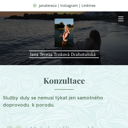
janatereza | Instagram | Linktree
Jana Tereza Trnková Drahotušská
Konzultace
Služby duly se nemusí týkat jen samotného
doprovodu k porodu.