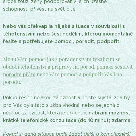
srdce touží ženy podporovat v jejich úžasné
schopnosti přivést na svět dítě.
Nebo vás překvapila nějaká situace v souvislosti s
těhotenstvím nebo šestinedělím, kterou momentálně
řešíte a potřebujete pomoci, poradit, podpořit.
Mohu Vám pomoci jak s poradenstvím týkajícím se
období těhotenství a přípravy na porod, pomoci sestavit
porodní přání
nebo Vám pomoci a podpořit Vás i po
porodu.
Pokud řešíte nějakou záležitost a nejste si jistá, zda by
pro Vás byla tato služba vhodná, nebo se jedná o
nabízím možnost
nějakou záležitost, která je urgentní,
krátké telefonické konzultace (do 10 minut) zdarma.
Pokud si daná situace bude žádat delší a komplexnější