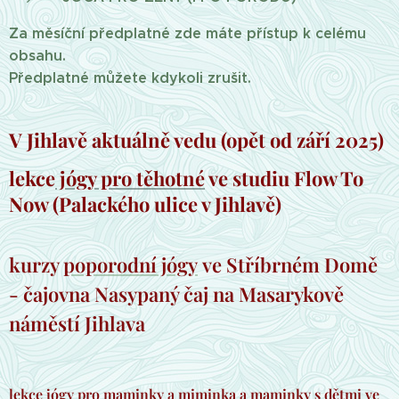
Za měsíční předplatné zde máte přístup k celému
obsahu.
Předplatné můžete kdykoli zrušit.
V Jihlavě aktuálně vedu (opět od září 2025)
lekce
jógy pro těhotné
ve studiu Flow To
Now (Palackého ulice v Jihlavě)
kurzy
poporodní jógy
ve Stříbrném Domě
- čajovna Nasypaný čaj na Masarykově
náměstí Jihlava
lekce jógy pro maminky a miminka a maminky s dětmi
ve