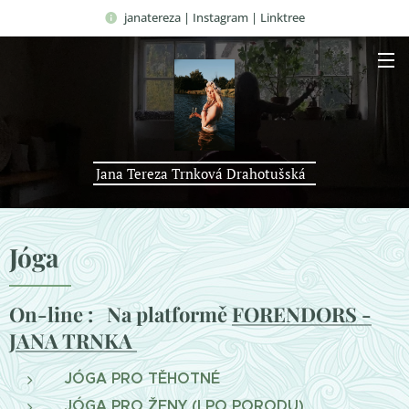
janatereza | Instagram | Linktree
Jana Tereza Trnková Drahotušská
Jóga
On-line : Na platformě
FORENDORS -
JANA TRNKA
JÓGA PRO TĚHOTNÉ
JÓGA PRO ŽENY (I PO PORODU)