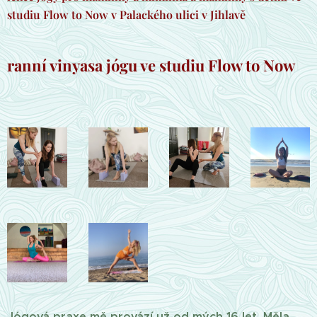
studiu Flow to Now v Palackého ulici v Jihlavě
ranní vinyasa jógu ve studiu Flow to Now
Jógová praxe mě provází už od mých 16 let. Měla