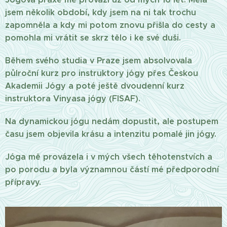
jsem několik období, kdy jsem na ni tak trochu
zapomněla a kdy mi potom znovu přišla do cesty a
pomohla mi vrátit se skrz tělo i ke své duši.
Během svého studia v Praze jsem absolvovala
půlroční kurz pro instruktory jógy přes Českou
Akademii Jógy a poté ještě dvoudenní kurz
instruktora Vinyasa jógy (FISAF).
Na dynamickou jógu nedám dopustit, ale postupem
času jsem objevila krásu a intenzitu pomalé jin jógy.
Jóga mě provázela i v mých všech těhotenstvích a
po porodu a byla významnou částí mé předporodní
přípravy.