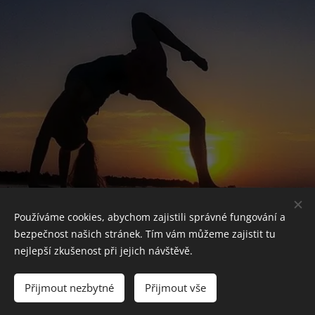
Používáme cookies, abychom zajistili správné fungování a
bezpečnost našich stránek. Tím vám můžeme zajistit tu
nejlepší zkušenost při jejich návštěvě.
© 2024 Jana Tereza Trnková Drahotušská. Všechna práva
vyhrazena.
Přijmout nezbytné
Přijmout vše
Vytvořeno službou
Webnode
Cookies