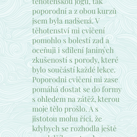
těhotenskou jógu, tak
poporodní a z obou kurzů
jsem byla nadšená. V
těhotenství mi cvičení
pomohlo s bolestí zad a
oceňuji i sdílení Janiných
zkušeností s porody, které
bylo součástí každé lekce.
Poporodni cvičení mi zase
pomáhá dostat se do formy
s ohledem na zátěž, kterou
moje tělo prošlo. A s
jistotou mohu říci, že
kdybych se rozhodla ještě