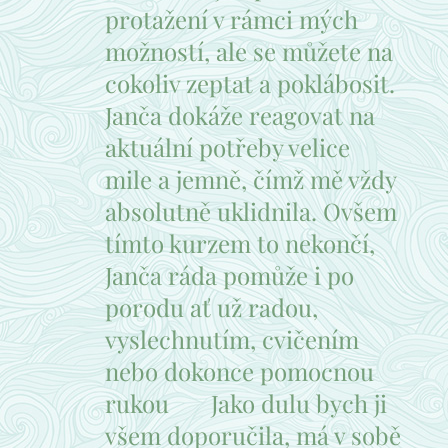
protažení v rámci mých
možností, ale se můžete na
cokoliv zeptat a poklábosit.
Janča dokáže reagovat na
aktuální potřeby velice
mile a jemně, čímž mě vždy
absolutně uklidnila. Ovšem
tímto kurzem to nekončí,
Janča ráda pomůže i po
porodu ať už radou,
vyslechnutím, cvičením
nebo dokonce pomocnou
rukou ♥️ Jako dulu bych ji
všem doporučila, má v sobě