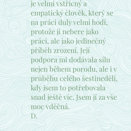
je velmi vstřícný a
empatický člověk, který se
na práci duly velmi hodí,
protože ji nebere jako
práci, ale jako jedinečný
příběh zrození. Její
podpora mi dodávala sílu
nejen během porodu, ale i v
průběhu celého šestinedělí,
kdy jsem to potřebovala
snad ještě víc. Jsem jí za vše
moc vděčná.
D.