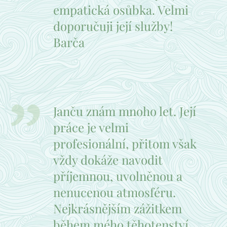
empatická osůbka. Velmi
doporučuji její služby!
Barča
Janču znám mnoho let. Její
práce je velmi
profesionální, přitom však
vždy dokáže navodit
příjemnou, uvolněnou a
nenucenou atmosféru.
Nejkrásnějším zážitkem
během mého těhotenství