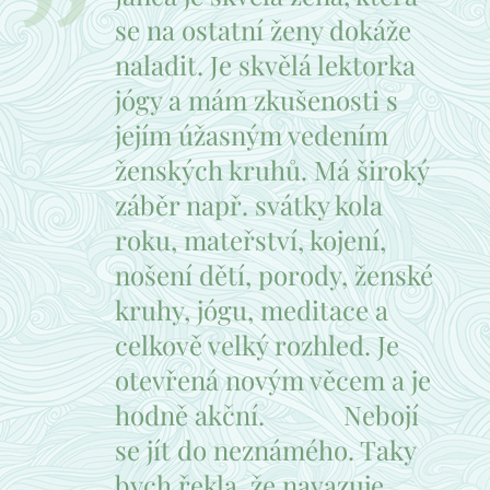
se na ostatní ženy dokáže
naladit. Je skvělá lektorka
jógy a mám zkušenosti s
jejím úžasným vedením
ženských kruhů. Má široký
záběr např. svátky kola
roku, mateřství, kojení,
nošení dětí, porody, ženské
kruhy, jógu, meditace a
celkově velký rozhled. Je
otevřená novým věcem a je
hodně akční. 🙂😄 Nebojí
se jít do neznámého. Taky
bych řekla, že navazuje