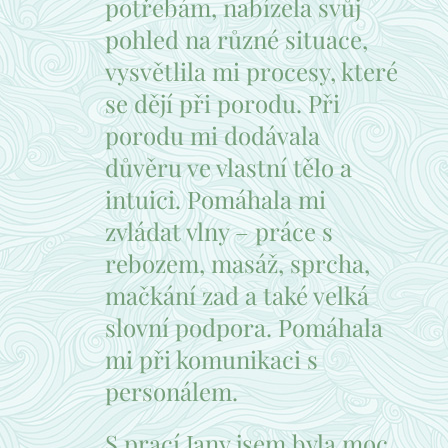
potřebám, nabízela svůj
pohled na různé situace,
vysvětlila mi procesy, které
se dějí při porodu. Při
porodu mi dodávala
důvěru ve vlastní tělo a
intuici. Pomáhala mi
zvládat vlny – práce s
rebozem, masáž, sprcha,
mačkání zad a také velká
slovní podpora. Pomáhala
mi při komunikaci s
personálem.
S prací Jany jsem byla moc