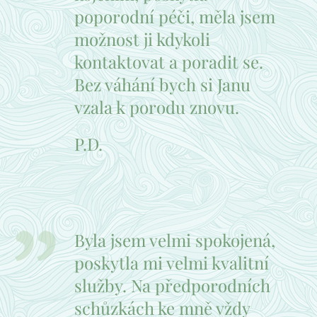
poporodní péči, měla jsem
možnost ji kdykoli
kontaktovat a poradit se.
Bez váhání bych si Janu
vzala k porodu znovu.
P.D.
Byla jsem velmi spokojená,
poskytla mi velmi kvalitní
služby. Na předporodních
schůzkách ke mně vždy