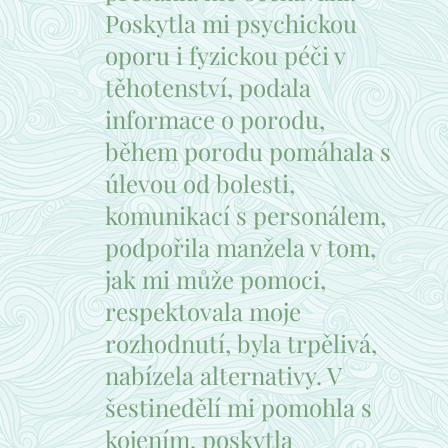
Poskytla mi psychickou
oporu i fyzickou péči v
těhotenství, podala
informace o porodu,
během porodu pomáhala s
úlevou od bolesti,
komunikací s personálem,
podpořila manžela v tom,
jak mi může pomoci,
respektovala moje
rozhodnutí, byla trpělivá,
nabízela alternativy. V
šestinedělí mi pomohla s
kojením, poskytla