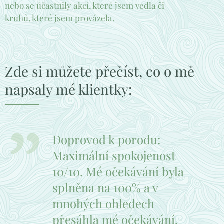
nebo se účastnily akcí, které jsem vedla či
kruhů, které jsem provázela.
Zde si můžete přečíst, co o mě
napsaly mé klientky:
Doprovod k porodu:
Maximální spokojenost
10/10. Mé očekávání byla
splněna na 100% a v
mnohých ohledech
přesáhla mé očekávání.