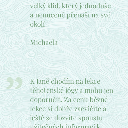
velký klid, který jednoduše
a nenuceně přenáší na své
okolí 🙏
Michaela
K Janě chodím na lekce
těhotenské jógy a mohu jen
doporučit. Za cenu běžné
lekce si dobře zacvičíte a
ještě se dozvíte spoustu
užitečných informací k