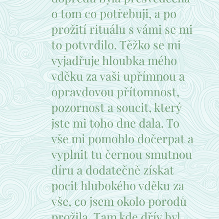
o tom co potřebuji, a po
prožití rituálu s vámi se mi
to potvrdilo. Těžko se mi
vyjadřuje hloubka mého
vděku za vaši upřímnou a
opravdovou přítomnost,
pozornost a soucit, který
jste mi toho dne dala. To
vše mi pomohlo dočerpat a
vyplnit tu černou smutnou
díru a dodatečně získat
pocit hlubokého vděku za
vše, co jsem okolo porodů
prožila. Tam kde dřív byl