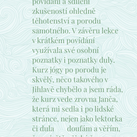
povídání a sdílení
zkušeností ohledně
těhotenství a porodu
samotného. V závěru lekce
v krátkém povídání
využívala své osobní
poznatky i poznatky duly.
Kurz jógy po porodu je
skvělý, něco takového v
Jihlavě chybělo a jsem ráda,
že kurz vede zrovna Janča,
která mi sedla i po lidské
stránce, nejen jako lektorka
či dula ❤️ doufám a věřím,