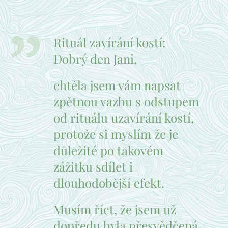
Rituál zavírání kostí:
Dobrý den Jani,
chtěla jsem vám napsat
zpětnou vazbu s odstupem
od rituálu uzavírání kostí,
protože si myslím že je
důležité po takovém
zážitku sdílet i
dlouhodobější efekt.
Musím říct, že jsem už
dopředu byla přesvědčená