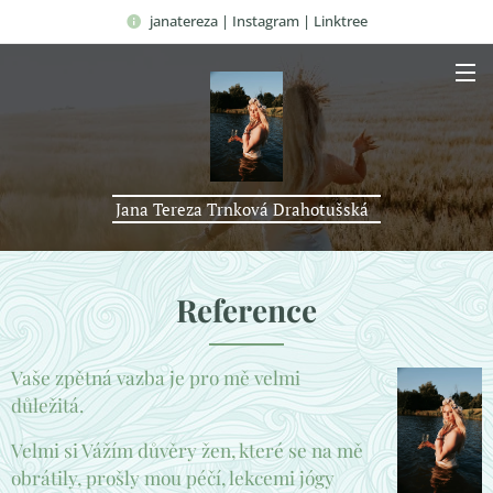
janatereza | Instagram | Linktree
Jana Tereza Trnková Drahotušská
Reference
Vaše zpětná vazba je pro mě velmi
důležitá.
Velmi si Vážím důvěry žen, které se na mě
obrátily, prošly mou péčí, lekcemi jógy