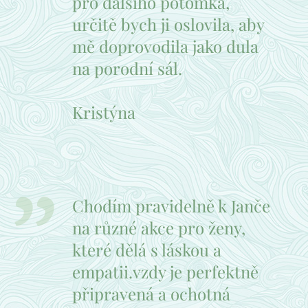
pro dalšího potomka,
určitě bych ji oslovila, aby
mě doprovodila jako dula
na porodní sál.
Kristýna
Chodím pravidelně k Janče
na různé akce pro ženy,
které dělá s láskou a
empatii.vzdy je perfektně
připravená a ochotná