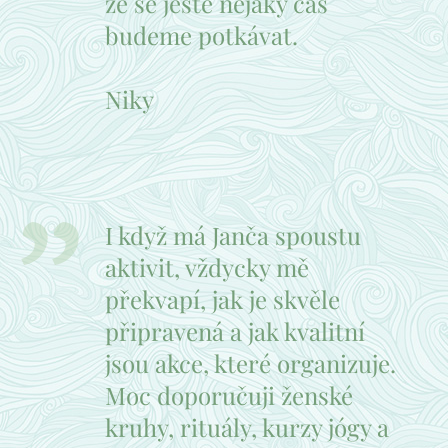
že se ještě nějaký čas
budeme potkávat.
Niky
I když má Janča spoustu
aktivit, vždycky mě
překvapí, jak je skvěle
připravená a jak kvalitní
jsou akce, které organizuje.
Moc doporučuji ženské
kruhy, rituály, kurzy jógy a