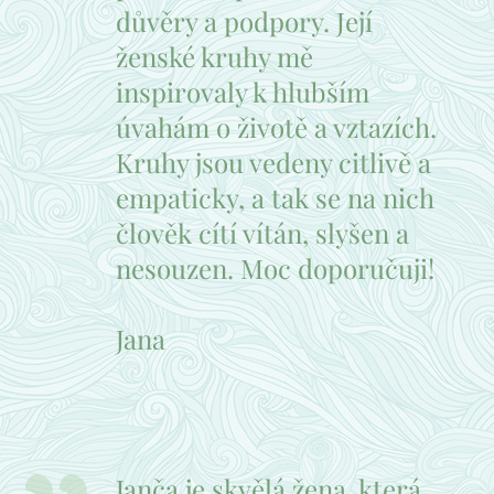
důvěry a podpory. Její
ženské kruhy mě
inspirovaly k hlubším
úvahám o životě a vztazích.
Kruhy jsou vedeny citlivě a
empaticky, a tak se na nich
člověk cítí vítán, slyšen a
nesouzen. Moc doporučuji!
Jana
Janča je skvělá žena, která