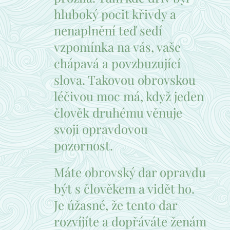
hluboký pocit křivdy a
nenaplnění teď sedí
vzpomínka na vás, vaše
chápavá a povzbuzující
slova. Takovou obrovskou
léčivou moc má, když jeden
člověk druhému věnuje
svoji opravdovou
pozornost.
Máte obrovský dar opravdu
být s člověkem a vidět ho.
Je úžasné, že tento dar
rozvíjíte a dopřáváte ženám