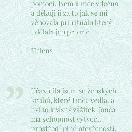
pomoci. Jsem ji moc vděčná
a děkuji ji za to jak se mi
věnovala při rituálu který
udělala jen pro mě ❤️👍
Helena
Účastnila jsem se ženských
kruhů, které Janča vedla, a
byl to krásný zážitek. Janča
má schopnost vytvořit
prostředí plné otevřenosti,