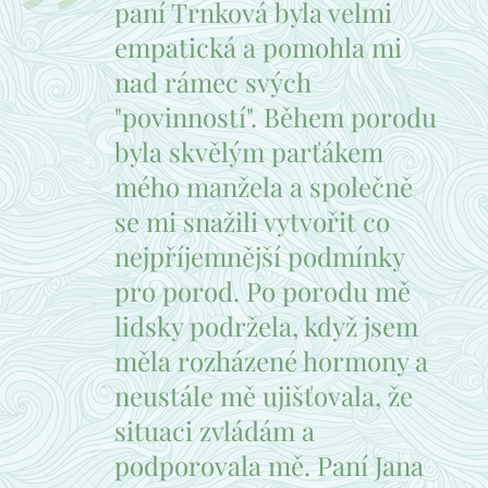
paní Trnková byla velmi
empatická a pomohla mi
nad rámec svých
"povinností". Během porodu
byla skvělým parťákem
mého manžela a společně
se mi snažili vytvořit co
nejpříjemnější podmínky
pro porod. Po porodu mě
lidsky podržela, když jsem
měla rozházené hormony a
neustále mě ujišťovala, že
situaci zvládám a
podporovala mě. Paní Jana