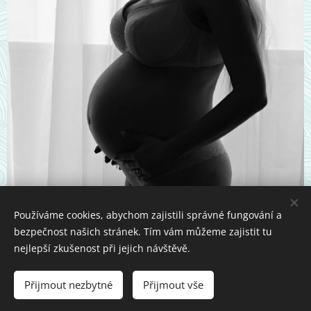
Používáme cookies, abychom zajistili správné fungování a
bezpečnost našich stránek. Tím vám můžeme zajistit tu
nejlepší zkušenost při jejich návštěvě.
© 2024 Jana Tereza Trnková Drahotušská. Všechna práva
vyhrazena.
Přijmout nezbytné
Přijmout vše
Vytvořeno službou
Webnode
Cookies