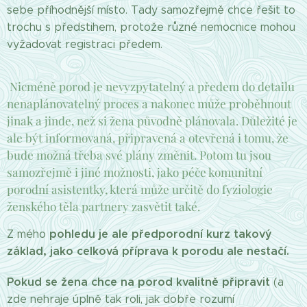
sebe příhodnější místo. Tady samozřejmě chce řešit to
trochu s předstihem, protože různé nemocnice mohou
vyžadovat registraci předem.
Nicméně porod je nevyzpytatelný a předem do detailu
nenaplánovatelný proces a nakonec může proběhnout
jinak a jinde, než si žena původně plánovala. Důležité je
ale být informovaná, připravená a otevřená i tomu, že
bude možná třeba své plány změnit. Potom tu jsou
samozřejmě i jiné možnosti, jako péče komunitní
porodní asistentky, která může určitě do fyziologie
ženského těla partnery zasvětit také.
pohledu je ale předporodní kurz takový
Z mého
základ, jako celková příprava k porodu ale nestačí.
Pokud se žena chce na porod kvalitně připravit
(a
zde nehraje úplně tak roli, jak dobře rozumí