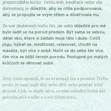
přeporodního kurzu, četbu knih, meditace nebo vše
důležité, aby se cítila podporovaná,
dohromady, je
aby se propojila se svým tělem a důvěřovala mu.
důležité pro mě
Ze své zkušenosti mohu říct, jak velmi
bylo ladit se na porod předem. Být sama se sebou,
dělat věci, které si žádalo moje tělo i duše. Cvičit
jógu, hýbat se, meditovat, relaxovat, chodit na
masáže, být více v sobě. Nořit se do sebe tím více,
čím více se blížil termín porodu. Postupně po malých
krůčcích se věnovat sobě.
Ženy často oponují, že na to nemají čas a prostor. Třeba
proto, že mají malé dítě nebo děti, nebo protože ještě
pracují. Vždy se najde něco, co nám zdánlivě brání dát
prioritu péči o sebe a o své těhotenství.