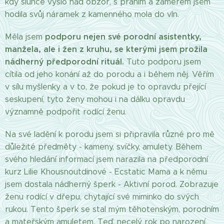
kdy slunce vyšlo nad obzor, s přáním a záměrem jsem
hodila svůj náramek z kamenného mola do vln.
podporu nejen své porodní asistentky,
Měla jsem
manžela, ale i žen z kruhu, se kterými jsem prožila
nádherný předporodní rituál.
Tuto podporu jsem
cítila od jeho konání až do porodu a i během něj. Věřím
v sílu myšlenky a v to, že pokud je to opravdu přející
seskupení, tyto ženy mohou i na dálku opravdu
významně podpořit rodící ženu.
Na své ladění k porodu jsem si připravila různé pro mě
důležité předměty - kameny, svíčky, amulety. Během
svého hledání informací jsem narazila na předporodní
kurz Lilie Khousnoutdinové - Ecstatic Mama a k němu
jsem dostala nádherný šperk - Aktivní porod. Zobrazuje
ženu rodící v dřepu, chytající své miminko do svých
rukou. Tento šperk se stal mým těhotenským, porodním
a mateřským amuletem. Teď, necelý rok po narození