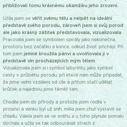
přibližovali tomu krásnému okamžiku jeho zrození.
věřit svému tělu a nelpět na ideální
Učila jsem se
představě svého porodu, zároveň jsem si svůj porod
ale jako krásný zážitek představovala, vizualizovala
.
Pracovala jsem se symbolem spirály jako nekonečna,
prostoru bez začátku a konce, odkud život přichází. Při
jemně kroužila pánví a uvolňovala ji v
tom jsem
představě vln procházejících mým tělem
.
Vizualizovala jsem si i symbol labyrintu, jako symbol
cesty v průběhu porodu, při které nám může připadat,
že jsme velmi vzdáleni od cíle a přitom stačí udělat
krůček a najednou jsme téměř tam.
Chodila jsem do přírody a protože jsem rodila v
prosinci a venku byl už sníh, měla jsem chuť vystavit se
chladu. Válela jsem se ve sněhu a u toho plynule pomalu
dýchala a učila se tak odbourávat strach z