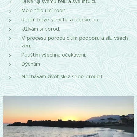
Důvěřuji svému tělu a své intuici.
Moje tělo umí rodit.
Rodím beze strachu a s pokorou.
Užívám si porod.
V procesu porodu cítím podporu a sílu všech
žen.
Pouštím všechna očekávání.
Dýchám
Nechávám život skrz sebe proudit.