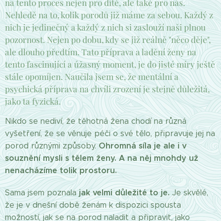
na tento proces nejen pro dítě, ale také pro nás.
Nehledě na to, kolik porodů již máme za sebou. Každý z
nich je jedinečný a každý z nich si zaslouží naši plnou
pozornost. Nejen po dobu, kdy se již reálně "něco děje",
ale dlouho předtím. Tato příprava a ladění ženy na
tento fascinující a úžasný moment, je do jisté míry ještě
stále opomíjen. Naučila jsem se, že mentální a
psychická příprava na chvíli zrození je stejně důležitá,
jako ta fyzická.
Nikdo se nediví, že těhotná žena chodí na různá
vyšetření, že se věnuje péči o své tělo, připravuje jej na
Ohromná síla je ale i v
porod různými způsoby.
souznění mysli s tělem ženy. A na něj mnohdy už
nenacházíme tolik prostoru.
jak velmi důležité to je.
Sama jsem poznala
Je skvělé,
že je v dnešní době ženám k dispozici spousta
možností, jak se na porod naladit a připravit, jako