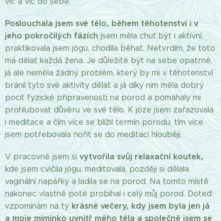
víc a víc do sebe.
Poslouchala jsem své tělo, během těhotenství i v
jeho pokročilých fázích
jsem měla chuť být i aktivní,
praktikovala jsem jógu, chodila běhat. Netvrdím, že toto
má dělat každá žena. Je důležité být na sebe opatrné,
já ale neměla žádný problém, který by mi v těhotenství
bránil tyto své aktivity dělat a já díky nim měla dobrý
pocit fyzické připravenosti na porod a pomáhaly mi
prohlubovat důvěru ve své tělo. K józe jsem zařazovala
i meditace a čím více se blížil termín porodu, tím více
jsem potřebovala nořit se do meditací hlouběji.
vytvořila svůj relaxační koutek,
V pracovně jsem si
kde jsem cvičila jógu, meditovala, později si dělala
vaginální napářky a ladila se na porod. Na tomto místě
nakonec vlastně poté probíhal i celý můj porod. Doteď
krásné večery, kdy jsem byla jen já
vzpomínám na ty
a moje miminko uvnitř mého těla a společně jsem se