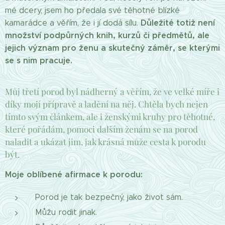
mé dcery, jsem ho předala své těhotné blízké
Důležité totiž není
kamarádce a věřím, že i jí dodá sílu.
množství podpůrných knih, kurzů či předmětů, ale
jejich význam pro ženu a skutečný záměr, se kterými
se s nim pracuje.
Můj třetí porod byl nádherný a věřím, že ve velké míře i
díky mojí přípravě a ladění na něj. Chtěla bych nejen
tímto svým článkem, ale i ženskými kruhy pro těhotné,
které pořádám, pomoci dalším ženám se na porod
naladit a ukázat jim, jak krásná může cesta k porodu
být.
Moje oblíbené afirmace k porodu:
Porod je tak bezpečný, jako život sám.
Můžu rodit jinak.