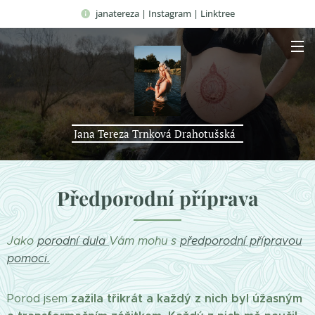
janatereza | Instagram | Linktree
Jana Tereza Trnková Drahotušská
Předporodní příprava
Jako
porodní dula
Vám mohu s
předporodní přípravou
pomoci.
zažila třikrát a každý z nich byl úžasným
Porod jsem