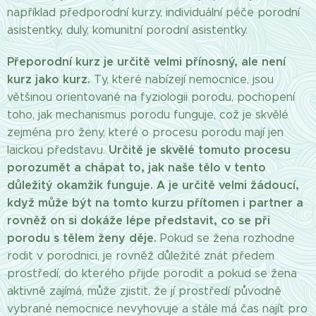
například předporodní kurzy, individuální péče porodní
asistentky, duly, komunitní porodní asistentky.
Přeporodní kurz je určitě velmi přínosný, ale není
kurz jako kurz.
Ty, které nabízejí nemocnice, jsou
většinou orientované na fyziologii porodu, pochopení
toho, jak mechanismus porodu funguje, což je skvělé
zejména pro ženy, které o procesu porodu mají jen
Určitě je skvělé tomuto procesu
laickou představu.
porozumět a chápat to, jak naše tělo v tento
důležitý okamžik funguje. A je určitě velmi žádoucí,
když může být na tomto kurzu přítomen i partner a
rovněž on si dokáže lépe představit, co se při
porodu s tělem ženy děje.
Pokud se žena rozhodne
rodit v porodnici, je rovněž důležité znát předem
prostředí, do kterého přijde porodit a pokud se žena
aktivně zajímá, může zjistit, že jí prostředí původně
vybrané nemocnice nevyhovuje a stále má čas najít pro