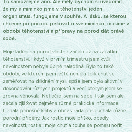
To samozřejmě ano. Ale měly bychom si uvědomit,
že my a miminko jsme v těhotenství jeden
organismus, fungujeme v souhře. A lásku, se kterou
chceme po porodu pečovat o své miminko, musíme v
období těhotenství a přípravy na porod dát právě
sobě.
Moje ladění na porod vlastně začalo už na začátku
těhotenství, i když v prvním trimestru jsem kvůli
nevolnostem nebyla úplně naladěná. Bylo to také
období, ve kterém jsem ještě neměla tolik chuť se
zaměřovat na zklidnění mysli, spíše jsem byla aktivní v
dokončování různých projektů a věcí, kterým jsem se
zrovna věnovala. Netlačila jsem na sebe. I tak jsem ale
začala zjišťovat zejména různé praktické informace,
hledala přínosné knihy a občas ráda poslouchala různé
porodní příběhy. Jak rostlo moje bříško, opadly
nevolnosti, rostla i moje chuť a touha se pomalu nořit