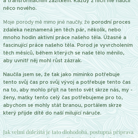
a transformačním zážitkem. Každý z nich mě naučil
něco nového.
porodní proces
Moje porody mě mimo jiné naučily, že
zdaleka neznamená jen těch pár, několik, nebo
mnoho hodin aktivní práce našeho těla. Úžasné a
fascinující práce našeho těla. Porod je vyvrcholením
těch měsíců, během kterých se naše tělo měnilo,
aby uvnitř něj mohl růst zázrak.
Naučila jsem se, že tak jako miminko potřebuje
tento svůj čas pro svůj vývoj a potřebuje tento čas
na to, aby mohlo přijít na tento svět skrze nás, my -
ženy, matky tento celý čas potřebujeme pro to,
abychom se mohly stát branou, portálem skrze
který přijde dítě do naší milující náruče.
Jak velmi důležitá je tato dlohodobá, postupná příprava