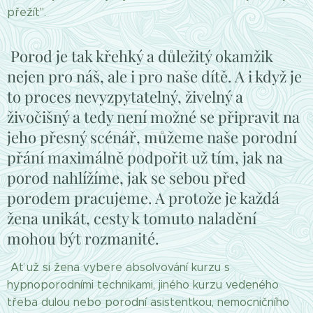
přežít".
Porod je tak křehký a důležitý okamžik
nejen pro náš, ale i pro naše dítě. A i když je
to proces nevyzpytatelný, živelný a
živočišný a tedy není možné se připravit na
jeho přesný scénář, můžeme naše porodní
přání maximálně podpořit už tím, jak na
porod nahlížíme, jak se sebou před
porodem pracujeme. A protože je každá
žena unikát, cesty k tomuto naladění
mohou být rozmanité.
Ať už si žena vybere absolvování kurzu s
hypnoporodními technikami, jiného kurzu vedeného
třeba dulou nebo porodní asistentkou, nemocničního