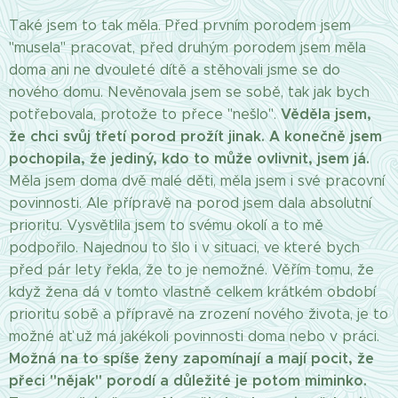
Také jsem to tak měla. Před prvním porodem jsem
"musela" pracovat, před druhým porodem jsem měla
doma ani ne dvouleté dítě a stěhovali jsme se do
nového domu. Nevěnovala jsem se sobě, tak jak bych
Věděla jsem,
potřebovala, protože to přece "nešlo".
že chci svůj třetí porod prožít jinak. A konečně jsem
pochopila, že jediný, kdo to může ovlivnit, jsem já.
Měla jsem doma dvě malé děti, měla jsem i své pracovní
povinnosti. Ale přípravě na porod jsem dala absolutní
prioritu. Vysvětlila jsem to svému okolí a to mě
podpořilo. Najednou to šlo i v situaci, ve které bych
před pár lety řekla, že to je nemožné. Věřím tomu, že
když žena dá v tomto vlastně celkem krátkém období
prioritu sobě a přípravě na zrození nového života, je to
možné ať už má jakékoli povinnosti doma nebo v práci.
Možná na to spíše ženy zapomínají a mají pocit, že
přeci "nějak" porodí a důležité je potom miminko.