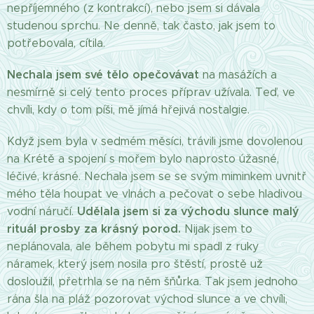
nepříjemného (z kontrakcí), nebo jsem si dávala
studenou sprchu. Ne denně, tak často, jak jsem to
potřebovala, cítila.
Nechala jsem své tělo opečovávat
na masážích a
nesmírně si celý tento proces příprav užívala. Teď, ve
chvíli, kdy o tom píši, mě jímá hřejivá nostalgie.
Když jsem byla v sedmém měsíci, trávili jsme dovolenou
na Krétě a spojení s mořem bylo naprosto úžasné,
léčivé, krásné. Nechala jsem se se svým miminkem uvnitř
mého těla houpat ve vlnách a pečovat o sebe hladivou
Udělala jsem si za východu slunce malý
vodní náručí.
rituál prosby za krásný porod.
Nijak jsem to
neplánovala, ale během pobytu mi spadl z ruky
náramek, který jsem nosila pro štěstí, prostě už
dosloužil, přetrhla se na něm šňůrka. Tak jsem jednoho
rána šla na pláž pozorovat východ slunce a ve chvíli,