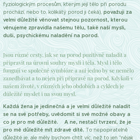
fyziologickým procesům, kterým její tělo při porodu
považuji za
prochází, nebo to, kolikátý porod ji čeká),
velmi důležité věnovat stejnou pozornost, kterou
věnujeme zpravidla našemu tělu, také naší mysli,
duši, psychickému naladění na porod.
Jsou různé cesty, jak se na porod pozitivně naladit a
připravit na úrovni souhry mysli i těla. Mysl i tělo
fungují ve společné symbióze a ani jedno by se nemělo
zanedbávat a to nejen při přípravě na porod. Kdykoli v
našem životě, v různých jeho obdobích a cyklech je
důležité myslet i na svou mysl.
Každá žena je jedinečná a je velmi důležité naladit
se na své potřeby, uvědomit si své možné obavy a
co je pro mě důležité. A ne, nestačí tvrzení, že je
pro mě důležité mít zdravé dítě.
To nepopiratelně
důležité je, ale měly bychom chtít víc, než to jen "nějak